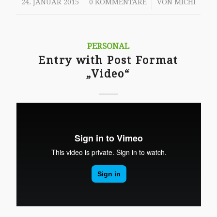
/
/
24. JANUAR 2015
0 KOMMENTARE
VON
MICHI
PERSONAL
Entry with Post Format
„Video“